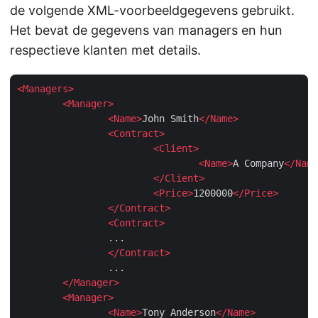
de volgende XML-voorbeeldgegevens gebruikt.
Het bevat de gegevens van managers en hun
respectieve klanten met details.
<
Managers
>
<
Manager
>
<
Name
>
John Smith
</
Name
>
<
Contract
>
<
Client
>
<
Name
>
A Company
</
Name
</
Client
>
<
Price
>
1200000
</
Price
>
</
Contract
>
<
Contract
>
		...

</
Contract
>
		...

</
Manager
>
<
Manager
>
<
Name
>
Tony Anderson
</
Name
>