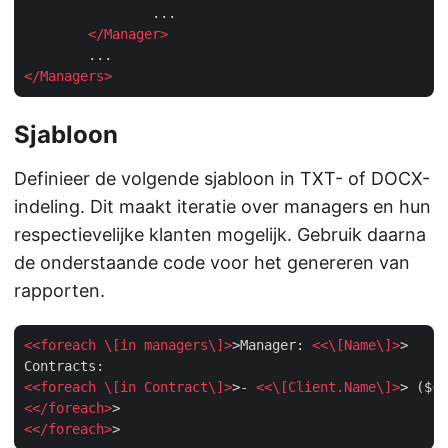
		...

</
Manager
>
</
Managers
>
Sjabloon
Definieer de volgende sjabloon in TXT- of DOCX-
indeling. Dit maakt iteratie over managers en hun
respectievelijke klanten mogelijk. Gebruik daarna
de onderstaande code voor het genereren van
rapporten.
<<
foreach
 \[
in
managers
\]>
>Manager: 
<<\[
Name
\]>
>

<<
foreach
 \[
in
Contract
\]>
>- 
<<\[
Client.Name
\]>
> ($
<<
<</
foreach
>
<</
foreach
>