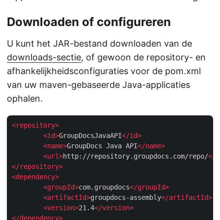
Downloaden of configureren
U kunt het JAR-bestand downloaden van de
downloads-sectie
, of gewoon de repository- en
afhankelijkheidsconfiguraties voor de pom.xml
van uw maven-gebaseerde Java-applicaties
ophalen.
<
repository
>
<
id
>
GroupDocsJavaAPI
</
id
>
<
name
>
GroupDocs Java API
</
name
>
<
url
>
http://repository.groupdocs.com/repo/
</
u
</
repository
>
<
dependency
>
<
groupId
>
com.groupdocs
</
groupId
>
<
artifactId
>
groupdocs-assembly
</
artifactId
>
<
version
>
21.4
</
version
>
</
dependency
>