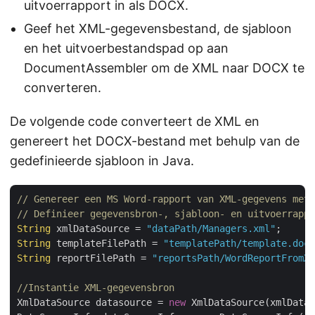
uitvoerrapport in als DOCX.
Geef het XML-gegevensbestand, de sjabloon
en het uitvoerbestandspad op aan
DocumentAssembler om de XML naar DOCX te
converteren.
De volgende code converteert de XML en
genereert het DOCX-bestand met behulp van de
gedefinieerde sjabloon in Java.
// Genereer een MS Word-rapport van XML-gegevens met 
// Definieer gegevensbron-, sjabloon- en uitvoerrappo
String
 xmlDataSource = 
"dataPath/Managers.xml"
String
 templateFilePath = 
"templatePath/template.docx
String
 reportFilePath = 
"reportsPath/WordReportFromXM
//Instantie XML-gegevensbron
XmlDataSource datasource = 
new
 XmlDataSource(xmlDataS