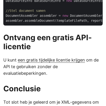
DataSourceInfo dataSourceInfo = 
new
 DataSourceInfo(da
//Stel document samen 
DocumentAssembler assembler = 
new
 DocumentAssembler()
Ontvang een gratis API-
licentie
U kunt
een gratis tijdelijke licentie krijgen
om de
API te gebruiken zonder de
evaluatiebeperkingen.
Conclusie
Tot slot heb je geleerd om je XML-gegevens om