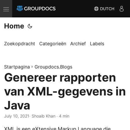
DUTCH
T
o
Home
g
g
l
Zoekopdracht
Categorieën
Archief
Labels
e
n
Startpagina
a
»
Groupdocs.Blogs
Genereer rapporten
v
i
van XML-gegevens in
g
a
Java
t
i
July 10, 2021
· Shoaib Khan · 4 min
o
XML is een eXtensive Markup Language die