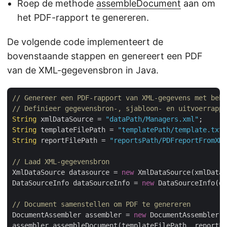
Roep de methode
assembleDocument
aan om
het PDF-rapport te genereren.
De volgende code implementeert de
bovenstaande stappen en genereert een PDF
van de XML-gegevensbron in Java.
// Genereer een PDF-rapport van XML-gegevens met behu
// Definieer gegevensbron-, sjabloon- en uitvoerrappo
String
 xmlDataSource = 
"dataPath/Managers.xml"
String
 templateFilePath = 
"templatePath/template.txt"
String
 reportFilePath = 
"reportsPath/PDFreportFromXML
// Laad XML-gegevensbron
XmlDataSource datasource = 
new
 XmlDataSource(xmlDataS
DataSourceInfo dataSourceInfo = 
new
 DataSourceInfo(da
// Document samenstellen om PDF te genereren
DocumentAssembler assembler = 
new
 DocumentAssembler()