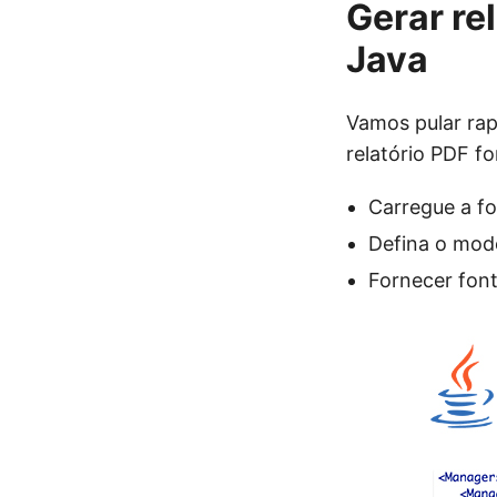
Gerar re
Java
Vamos pular rap
relatório PDF f
Carregue a f
Defina o mod
Fornecer fon