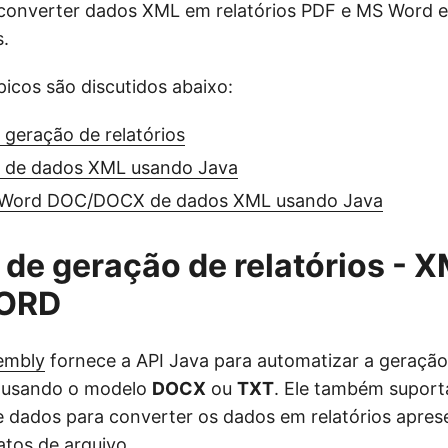
a converter dados XML em relatórios PDF e MS Word
.
picos são discutidos abaixo:
 geração de relatórios
F de dados XML usando Java
S Word DOC/DOCX de dados XML usando Java
 de geração de relatórios - 
WORD
embly
fornece a API Java para automatizar a geração 
usando o modelo
DOCX
ou
TXT
. Ele também supor
e dados para converter os dados em relatórios apres
atos de arquivo.