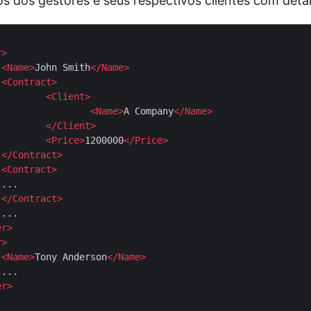
 dos gestores e seus respectivos clientes com deta
r
>
<
Name
>
John Smith
</
Name
>
<
Contract
>
<
Client
>
<
Name
>
A Company
</
Name
>
</
Client
>
<
Price
>
1200000
</
Price
>
</
Contract
>
<
Contract
>


</
Contract
>


er
>
r
>
<
Name
>
Tony Anderson
</
Name
>


er
>