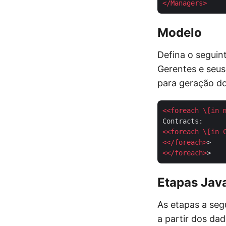
</
Managers
>
Modelo
Defina o seguin
Gerentes e seus
para geração do 
<<
foreach
 \[
in
<<
foreach
 \[
in
<</
foreach
>
<</
foreach
>
Etapas Java
As etapas a seg
a partir dos da