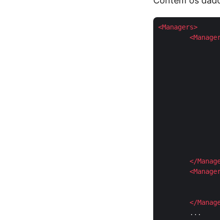
Contém os dados
<
Managers
>
<
Manage
		...
		...
</
Manag
<
Manage
		...
</
Manag