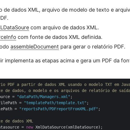
vo de dados XML, arquivo de modelo de texto e arquiv
PDF.
LDataSoure
com arquivo de dados XML.
ceInfo
com fonte de dados XML definida.
todo
assembleDocument
para gerar o relatório PDF.
ir implementa as etapas acima e gera um PDF da fon
rio PDF a partir de dados XML usando o modelo TXT em Jav
te de dados, o modelo e os arquivos de relatório de saíd
ource = 
"dataPath/Managers.xml"
FilePath = 
"templatePath/template.txt"
lePath = 
"reportsPath/PDFreportFromXML.pdf"
;

te de dados XML
atasource = 
new
 XmlDataSource(xmlDataSource);
