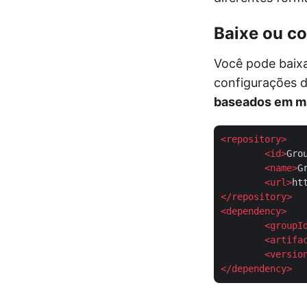
Baixe ou co
Você pode baix
configurações d
baseados em 
<
repository
>
<
id
>
Gro
<
name
>
G
<
url
>
ht
</
repository
>
<
dependency
>
<
groupI
<
artifa
<
versio
</
dependency
>