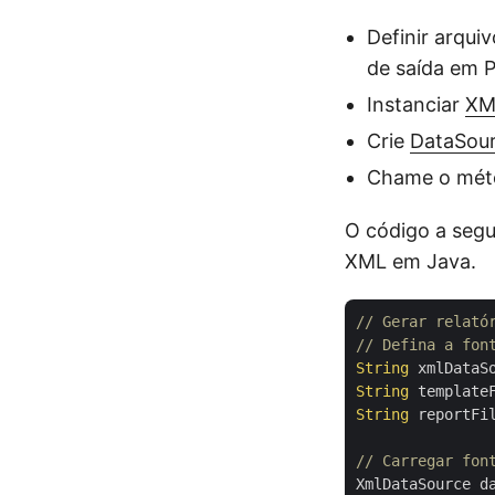
Definir arqui
de saída em 
Instanciar
XM
Crie
DataSour
Chame o mé
O código a segu
XML em Java.
// Gerar relató
// Defina a fon
String
 xmlDataS
String
 template
String
 reportFi
// Carregar fon
XmlDataSource d