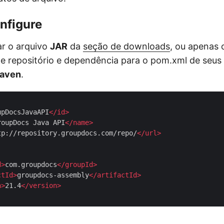
nfigure
ar o arquivo
JAR
da
seção de downloads
, ou apenas 
e repositório e dependência para o pom.xml de seus 
maven
.
upDocsJavaAPI
</
id
>
roupDocs Java API
</
name
>
tp://repository.groupdocs.com/repo/
</
url
>
d
>
com.groupdocs
</
groupId
>
ctId
>
groupdocs-assembly
</
artifactId
>
n
>
21.4
</
version
>