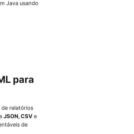
 em Java usando
XML para
de relatórios
ta
JSON, CSV
e
entáveis de