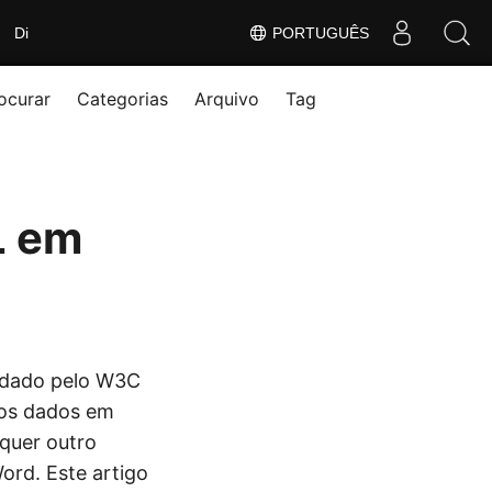
Di
PORTUGUÊS
ocurar
Categorias
Arquivo
Tag
L em
ndado pelo W3C
 os dados em
quer outro
rd. Este artigo