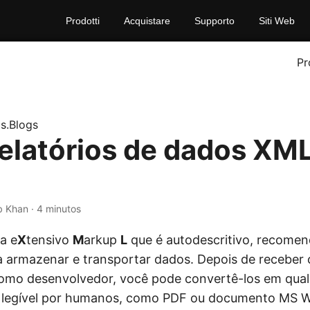
Prodotti
Acquistare
Supporto
Siti Web
Pr
s.Blogs
relatórios de dados XM
b Khan · 4 minutos
a e
X
tensivo
M
arkup
L
que é autodescritivo, recome
a armazenar e transportar dados. Depois de receber
omo desenvolvedor, você pode convertê-los em qual
 legível por humanos, como PDF ou documento MS Wo