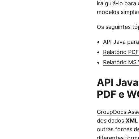
irá guiá-lo par
modelos simples
Os seguintes tó
API Java para
Relatório PD
Relatório M
API Java
PDF e 
GroupDocs.Ass
dos dados
XML
outras fontes d
diferentes form