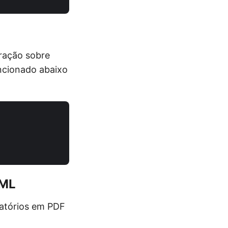
ração sobre
encionado abaixo
XML
latórios em PDF