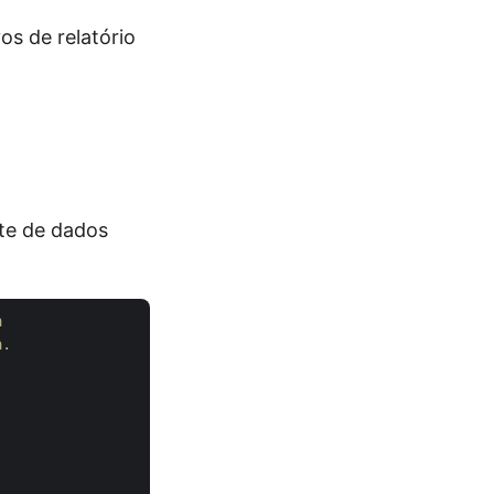
os de relatório
te de dados
a
a.