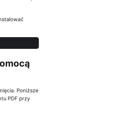
nstalować
 pomocą
ięcia. Poniższe
ntu PDF przy