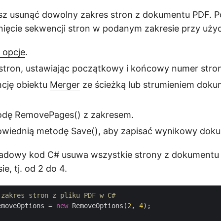
z usunąć dowolny zakres stron z dokumentu PDF. Po
nięcie sekwencji stron w podanym zakresie przy użyc
 opcje
.
 stron, ustawiając początkowy i końcowy numer stro
ncję obiektu
Merger
ze ścieżką lub strumieniem dok
odę RemovePages() z zakresem.
wiednią metodę Save(), aby zapisać wynikowy dok
ładowy kod C# usuwa wszystkie strony z dokumentu
, tj. od 2 do 4.
 zakres stron z pliku PDF w C#
emoveOptions = 
new
 RemoveOptions(
2
, 
4
);
