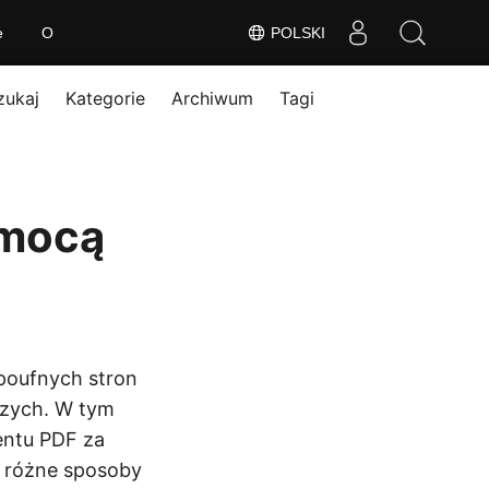
e
O
POLSKI
zukaj
Kategorie
Archiwum
Tagi
omocą
poufnych stron
czych. W tym
entu PDF za
 różne sposoby