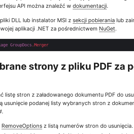
terfejsu API można znaleźć w
dokumentacji
.
liki DLL lub instalator MSI z
sekcji pobierania
lub zai
 swojej aplikacji .NET za pośrednictwem
NuGet
.
kage
GroupDocs
.Merger
rane strony z pliku PDF za
ć listę stron z załadowanego dokumentu PDF do usun
ją usunięcie podanej listy wybranych stron z dokume
#.
ę
RemoveOptions
z listą numerów stron do usunięcia.