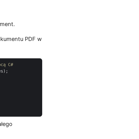
ument.
dokumentu PDF w
ocą C#
s);

ałego