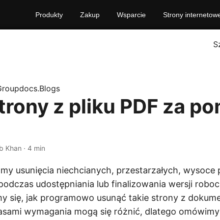
Produkty
Zakup
Wsparcie
Strony internetow
S
Groupdocs.Blogs
trony z pliku PDF za p
b Khan · 4 min
y usunięcia niechcianych, przestarzałych, wysoce 
dczas udostępniania lub finalizowania wersji robo
y się, jak programowo usunąć takie strony z dokum
sami wymagania mogą się różnić, dlatego omówimy