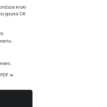
niższe kroki
iu języka C#.
ny.
umentu
ument.
 PDF w