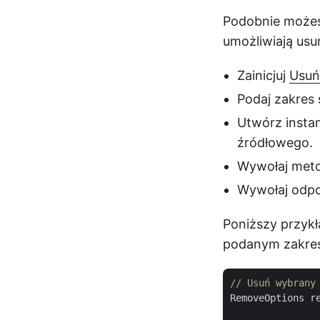
Podobnie możes
umożliwiają usu
Zainicjuj
Usuń
Podaj zakres
Utwórz insta
źródłowego.
Wywołaj met
Wywołaj odpo
Poniższy przyk
podanym zakresie
// Usuń wybrany
RemoveOptions r