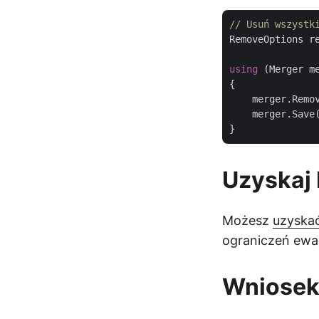
// Usuń wszystk
RemoveOptions r
using
 (Merger m
{

    merger.Remov
    merger.Save
Uzyskaj 
Możesz
uzyskać
ograniczeń ewa
Wniose