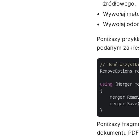
źródłowego.
Wywołaj meto
Wywołaj odpo
Poniższy przyk
podanym zakresie
// Usuń wszystk
RemoveOptions r
using
 (Merger m
{

    merger.Remov
    merger.Save
Poniższy fragme
dokumentu PDF