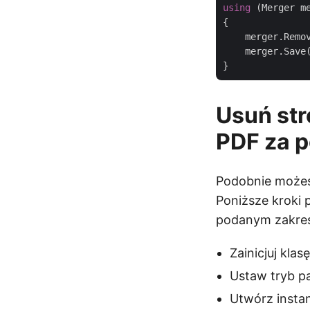
using
 (Merger m
{

    merger.Remov
    merger.Save
Usuń str
PDF za 
Podobnie możes
Poniższe kroki 
podanym zakres
Zainicjuj klas
Ustaw tryb pa
Utwórz insta