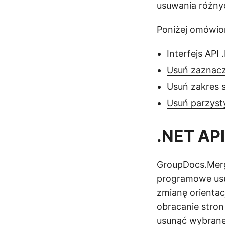
usuwania różny
Poniżej omówio
Interfejs API
Usuń zaznacze
Usuń zakres 
Usuń parzysty
.NET API
GroupDocs.Merge
programowe usu
zmianę orientac
obracanie stro
usunąć wybrane 