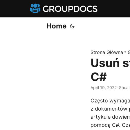
Home
Strona Główna
»
Usuń s
C#
April 19, 2022
· Shoai
Często wymagam
z dokumentów po
artykule dowiem
pomocą C#. Cza