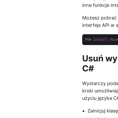
inne funkcje in
Możesz pobrać p
interfejs API w
PM
> 
Install-Pac
Usuń wyb
C#
Wystarczy poda
kroki umożliwia
użyciu języka C
Zainicjuj klas