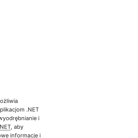
ożliwia
plikacjom .NET
wyodrębnianie i
.NET
, aby
we informacje i