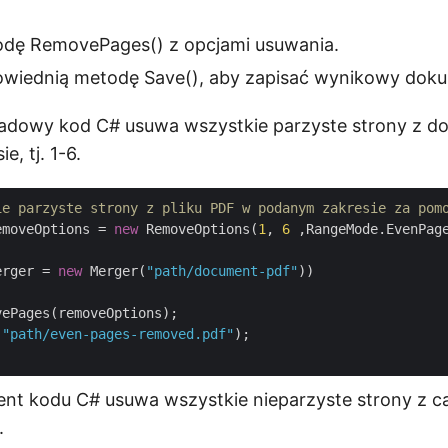
dę RemovePages() z opcjami usuwania.
wiednią metodę Save(), aby zapisać wynikowy dok
ładowy kod C# usuwa wszystkie parzyste strony z 
, tj. 1-6.
ie parzyste strony z pliku PDF w podanym zakresie za pom
emoveOptions = 
new
 RemoveOptions(
1
, 
6
 ,RangeMode.EvenPage
erger = 
new
 Merger(
"path/document-pdf"
))

ePages(removeOptions);

(
"path/even-pages-removed.pdf"
);

nt kodu C# usuwa wszystkie nieparzyste strony z c
.