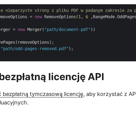
ie nieparzyste strony z pliku PDF w podanym zakresie za 
emoveOptions = 
new
 RemoveOptions(
1
, 
6
 ,RangeMode.OddPages
erger = 
new
 Merger(
"path/document-pdf"
))

ePages(removeOptions);

(
"path/odd-pages-removed.pdf"
);

bezpłatną licencję API
 bezpłatną tymczasową licencję
, aby korzystać z AP
luacyjnych.
k