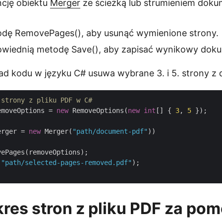
ncję obiektu
Merger
ze ścieżką lub strumieniem dok
dę RemovePages(), aby usunąć wymienione strony.
wiednią metodę Save(), aby zapisać wynikowy dok
ad kodu w języku C# usuwa wybrane 3. i 5. strony z
 strony z pliku PDF w C#
emoveOptions = 
new
 RemoveOptions(
new
int
[] { 
3
, 
5
 });

erger = 
new
 Merger(
"path/document-pdf"
))

ePages(removeOptions);

(
"path/selected-pages-removed.pdf"
);

res stron z pliku PDF za po