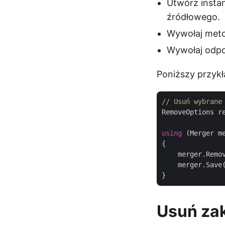
Utwórz insta
źródłowego.
Wywołaj meto
Wywołaj odpo
Poniższy przykł
// Usuń wybrane
RemoveOptions r
using
 (Merger m
{

    merger.Remov
    merger.Save
Usuń zak