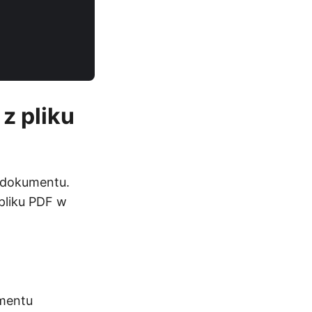
z pliku
 dokumentu.
 pliku PDF w
umentu