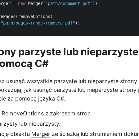
erger = 
new
 Merger(
"path/document-pdf"
))

ePages(removeOptions);

(
"path/pages-range-removed.pdf"
);

ony parzyste lub nieparzyste 
pomocą C#
z usunąć wszystkie parzyste lub nieparzyste strony
pokazują, jak usunąć parzyste lub nieparzyste strony
ie za pomocą języka C#.
ę
RemoveOptions
z zakresem stron.
rzysty lub nieparzysty.
ncję obiektu
Merger
ze ścieżką lub strumieniem dok