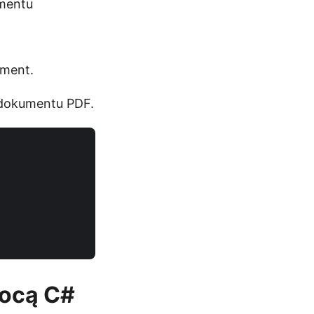
umentu
ument.
 dokumentu PDF.
mocą C#