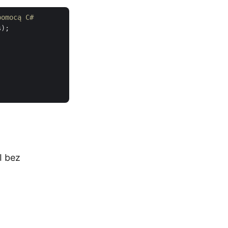
pomocą C#
);

I bez