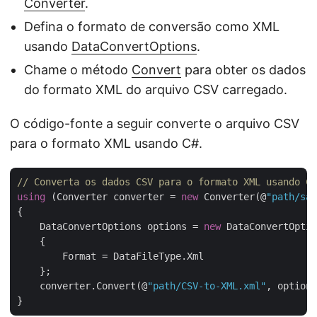
Converter
.
Defina o formato de conversão como XML
usando
DataConvertOptions
.
Chame o método
Convert
para obter os dados
do formato XML do arquivo CSV carregado.
O código-fonte a seguir converte o arquivo CSV
para o formato XML usando C#.
// Converta os dados CSV para o formato XML usando C#
using
 (Converter converter = 
new
 Converter(@
"path/sam
{

    DataConvertOptions options = 
new
 DataConvertOptio
    {

        Format = DataFileType.Xml

    };

    converter.Convert(@
"path/CSV-to-XML.xml"
, options