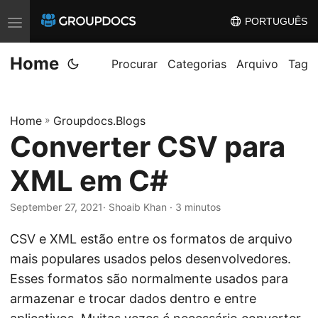
PORTUGUÊS
T
o
Home
g
Procurar
Categorias
Arquivo
Tag
g
l
Home
»
Groupdocs.Blogs
e
Converter CSV para
n
a
XML em C#
v
i
September 27, 2021
· Shoaib Khan · 3 minutos
g
CSV e XML estão entre os formatos de arquivo
a
mais populares usados pelos desenvolvedores.
t
Esses formatos são normalmente usados para
i
armazenar e trocar dados dentro e entre
o