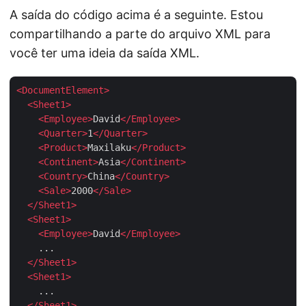
A saída do código acima é a seguinte. Estou
compartilhando a parte do arquivo XML para
você ter uma ideia da saída XML.
<
DocumentElement
>
<
Sheet1
>
<
Employee
>
David
</
Employee
>
<
Quarter
>
1
</
Quarter
>
<
Product
>
Maxilaku
</
Product
>
<
Continent
>
Asia
</
Continent
>
<
Country
>
China
</
Country
>
<
Sale
>
2000
</
Sale
>
</
Sheet1
>
<
Sheet1
>
<
Employee
>
David
</
Employee
>
    ...

</
Sheet1
>
<
Sheet1
>
    ...

</
Sheet1
>