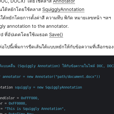
DOC, DOCX) โดยใช้คลาส
Annotator
้นใต้หยักโดยใช้คลาส
SquigglyAnnotation
นใต้หยักโดยการตั้งค่าสี ความทึบ พิกัด หมายเลขหน้า ฯลฯ
gly annotation to the annotator.
rd ที่อัปเดตโดยใช้เมธอด
Save()
ต่อไปนี้เพิ่มการขีดเส้นใต้แบบหยักให้กับข้อความที่เลือก
นใต้แบบคลื่น (Squiggly Annotation) ให้กับข้อความในไฟล์ DOC, DO
r annotator = new Annotator("path/document.docx"))
otation
squiggly = new SquigglyAnnotation
undColor
 = 
0xFFF000,
or
 = 
0xFF0000,
 = 
"This is Squiggly Annotation",