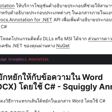
otation
ให้บริการโซลูชันคำอธิบายประกอบที่ช่วยให้สาม
สำหรับคำอธิบายประกอบประเภทต่างๆ ในเอกสารภายในแอป
ocs.Annotation for .NET
API เพื่อเพิ่มคำอธิบายประกอบที
 C#
โหลดโปรแกรมติดตั้ง DLLs หรือ MSI ได้จาก
ส่วนการดาว
ลิเคชัน .NET ของคุณผ่านทาง
NuGet
kage
GroupDocs
.Annotation
หยักหยักให้กับข้อความใน Word
X) โดยใช้ C# - Squiggly An
แสดงวิธีการแทรกเส้นใต้หยักในเอกสาร Word โดยใช้ C#