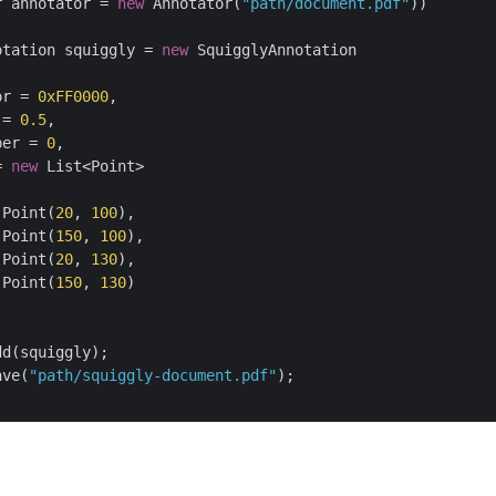
r annotator = 
new
 Annotator(
"path/document.pdf"
))

otation squiggly = 
new
 SquigglyAnnotation

or = 
0xFF0000
,

 = 
0.5
,

ber = 
0
,

= 
new
 List<Point>

 Point(
20
, 
100
),

 Point(
150
, 
100
),

 Point(
20
, 
130
),

 Point(
150
, 
130
)

d(squiggly);

ave(
"path/squiggly-document.pdf"
);
