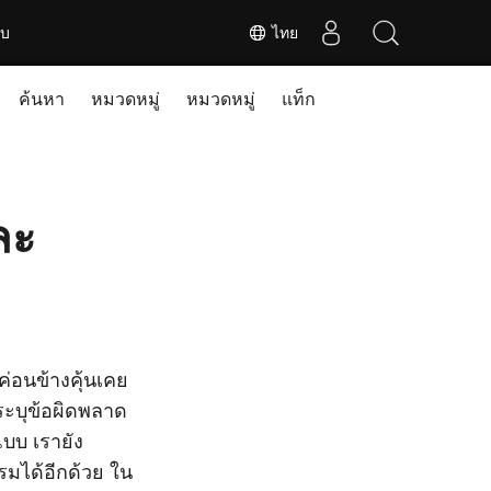
ับ
ไทย
ค้นหา
หมวดหมู่
หมวดหมู่
แท็ก
ละ
่อนข้างคุ้นเคย
อระบุข้อผิดพลาด
บบ เรายัง
มได้อีกด้วย ใน