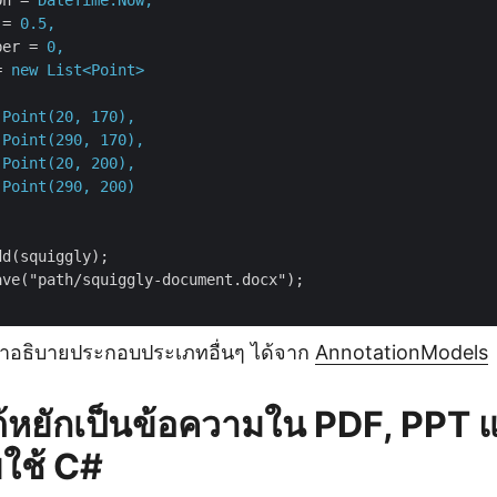
On
 = 
DateTime.Now,
 = 
0.5,
ber
 = 
0,
= 
new List<Point>
Point(20, 170),
Point(290, 170),
Point(20, 200),
Point(290, 200)
dd(squiggly);
ave("path/squiggly-document.docx");
คำอธิบายประกอบประเภทอื่นๆ ได้จาก
AnnotationModels
นใต้หยักเป็นข้อความใน PDF, PPT
ยใช้ C#