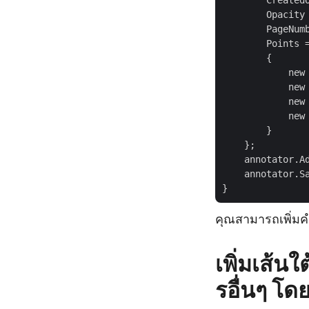
Created
Opacity
PageNum
Points
 
{
new
new
new
new
}
};
annotator.A
annotator.S
}
คุณสามารถเพิ่ม
เพิ่มเส้
รอื่นๆ โด