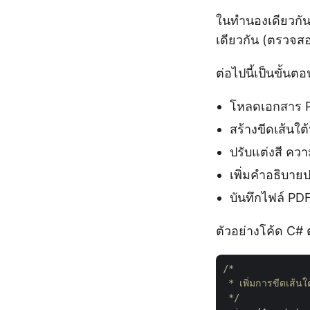
ในทำนองเดียวกัน
เดียวกัน (ตรวจส
ต่อไปนี้เป็นขั้
โหลดเอกสาร 
สร้างขีดเส้นใ
ปรับแต่งสี คว
เพิ่มคำอธิบา
บันทึกไฟล์ PD
ตัวอย่างโค้ด C# ต
/*

 * เพิ่มการขีดเส้
 */