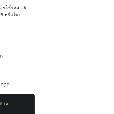
ดยใช้รหัส C#
I หรือไม่)
ัก
์ PDF
้ C#
