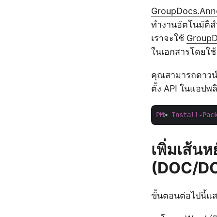
GroupDocs.Ann
ทำงานอัตโนมัติ
เราจะใช้
GroupD
ในเอกสารโดยใช้
คุณสามารถดาวน์
ตั้ง API ในแอปพ
PM
> 
Install-Pac
เพิ่มเส้น
(DOC/DOC
ขั้นตอนต่อไปนี้