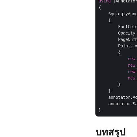
using
 (Annotato
{

    SquigglyAnn
    {

        FontCol
        Opacity
        PageNum
        Points 
        {

new
new
new
new
        }

    };

    annotator.Ad
    annotator.S
บทสรุป