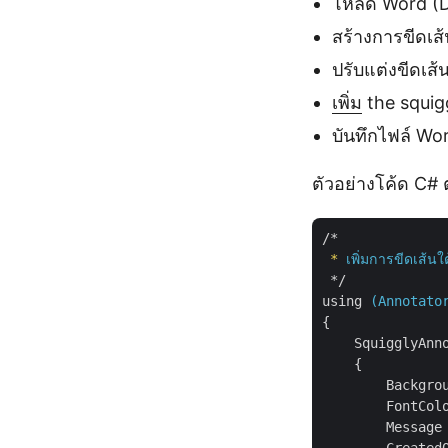
โหลด Word (
สร้างการขีดเส
ปรับแต่งขีดเส้
เพิ่ม
the squig
บันทึกไฟล์ Wo
ตัวอย่างโค้ด C# 
/*
*
เพิ่มการขีดเส้
*/
using
(Annotato
{
SquigglyAnn
{
Backgro
FontCol
Message