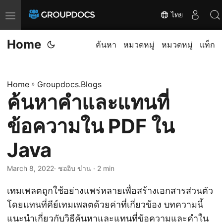
ไทย
T
o
Home
g
ค้นหา
หมวดหมู่
หมวดหมู่
แท็ก
g
l
Home
»
Groupdocs.Blogs
e
ค้นหาคำและแทนที่
n
a
ข้อความใน PDF ใน
v
i
Java
g
March 8, 2022
· ชออิบ ข่าน · 2 min
a
t
เทมเพลตถูกใช้อย่างแพร่หลายเพื่อสร้างเอกสารส่วนตัว
i
โดยแทนที่คีย์เทมเพลตด้วยค่าที่เกี่ยวข้อง บทความนี้
o
แนะนำเกี่ยวกับวิธีค้นหาและแทนที่ข้อความและคำใน