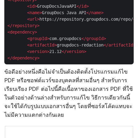
<
id
>
GroupDocsJavaAPI
</
id
>
<
name
>
GroupDocs Java API
</
name
>
<
url
>
https://repository.groupdocs.com/repo/
</
</
repository
>
<
dependency
>
<
groupId
>
com.groupdocs
</
groupId
>
<
artifactId
>
groupdocs-redaction
</
artifactId
>
<
version
>
21.12
</
version
>
</
dependency
>
ข้อดีอย่างหนึ่งคือไม่จำเป็นต้องติดตั้งโปรแกรมแก้ไข
PDF หรือซอฟต์แวร์ของบุคคลที่สามอื่นๆ สำหรับการ
เรียบเรียง PDF ต่อไปนี้คือเนื้อหาของเอกสาร PDF ที่ใช้
ในตัวอย่างด้านล่างสำหรับการแก้ไข วิธีการเดียวกันนี้
จะใช้ได้กับรูปแบบเอกสารอื่นๆ โดยที่ซอร์สโค้ดแทบจะ
ไม่มีความแตกต่างกันเลย