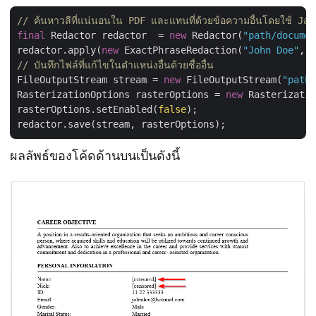
// ค้นหาวลีที่แน่นอนใน PDF และแทนที่ด้วยข้อความอื่นโดยใช้ Jav
final
 Redactor redactor  = 
new
 Redactor(
"path/documen
redactor.apply(
new
 ExactPhraseRedaction(
"John Doe"
, 
n
// บันทึกไฟล์ที่แก้ไขในตำแหน่งอื่นด้วยชื่ออื่น
FileOutputStream stream = 
new
 FileOutputStream(
"path/
RasterizationOptions rasterOptions = 
new
 Rasterizatio
rasterOptions.setEnabled(
false
);

ผลลัพธ์ของโค้ดด้านบนเป็นดังนี้