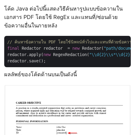
โค้ด Java ต่อไปนี้แสดงวิธีค้นหารูปแบบข้อความใน
เอกสาร PDF โดยใช้ RegEx และแทนที่/ซ่อนด้วย
ข้อความอื่นในภายหลัง
// ค้นหาข้อความใน PDF โดยใช้นิพจน์ทั่วไปและแทนที่ด้วยข้อความอ
final
 Redactor redactor  = 
new
 Redactor(
"path/documen
redactor.apply(
new
 RegexRedaction(
"\\d{2}\\s*\\d{2}[^
ผลลัพธ์ของโค้ดด้านบนเป็นดังนี้