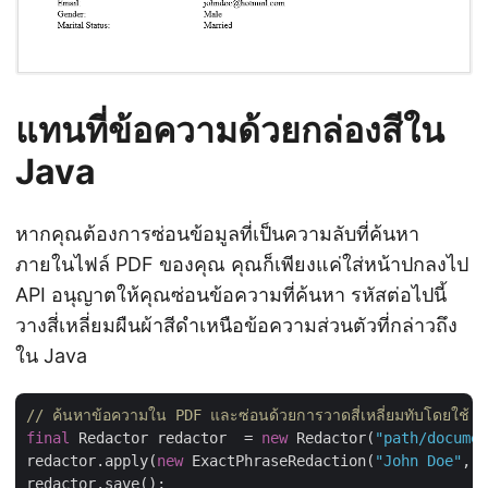
แทนที่ข้อความด้วยกล่องสีใน
Java
หากคุณต้องการซ่อนข้อมูลที่เป็นความลับที่ค้นหา
ภายในไฟล์ PDF ของคุณ คุณก็เพียงแค่ใส่หน้าปกลงไป
API อนุญาตให้คุณซ่อนข้อความที่ค้นหา รหัสต่อไปนี้
วางสี่เหลี่ยมผืนผ้าสีดำเหนือข้อความส่วนตัวที่กล่าวถึง
ใน Java
// ค้นหาข้อความใน PDF และซ่อนด้วยการวาดสี่เหลี่ยมทับโดยใช้ 
final
 Redactor redactor  = 
new
 Redactor(
"path/documen
redactor.apply(
new
 ExactPhraseRedaction(
"John Doe"
, 
t