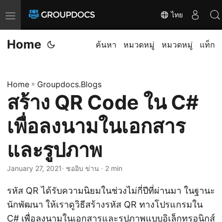
ไทย
T
o
Home
g
ค้นหา
หมวดหมู่
หมวดหมู่
แท็ก
g
l
Home
»
Groupdocs.Blogs
e
สร้าง QR Code ใน C#
n
a
เพื่อลงนามในเอกสาร
v
i
และรูปภาพ
g
January 27, 2021
· ชออิบ ข่าน · 2 min
a
t
รหัส QR ได้รับความนิยมในช่วงไม่กี่ปีที่ผ่านมา ในฐานะ
i
นักพัฒนา ให้เราดูวิธีสร้างรหัส QR ทางโปรแกรมใน
o
C# เพื่อลงนามในเอกสารและรูปภาพแบบอิเล็กทรอนิกส์