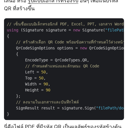
เสนอ หรือ
รูปแบบเอกสารที่รองรับ
อื่นๆ เพื่อแนบรหัส
QR ที่สร้างขึ้น
// เซ็นชื่อแบบอิเล็กทรอนิกส์ PDF, Excel, PPT, เอกสาร Wor
using
 (Signature signature = 
new
 Signature(
"filePath/
{

// สร้างตัวเลือก QR Code พร้อมข้อความที่กำหนดไว้ล่วงหน้า
    QrCodeSignOptions options = 
new
 QrCodeSignOptions
    {

        EncodeType = QrCodeTypes.QR,

// กำหนดตำแหน่งและลักษณะ QR Code
        Left = 
50
,

        Top = 
50
,

        Width = 
90
,

        Height = 
90
    };

// ลงนามในเอกสารและบันทึกไฟล์
    SignResult result = signature.Sign(
"filePath/docu
นี่คือไฟล์ PDF ที่มีรหัส QR เป็นผลลัพธ์ของรหัสข้างต้น