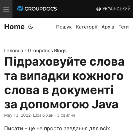
УКРАЇНСЬКИЙ
T
o
Home
g
Пошук
Категорії
Архів
Теги
g
l
Головна
»
Groupdocs.Blogs
e
Підраховуйте слова
n
a
та випадки кожного
v
i
слова в документі
g
за допомогою Java
a
t
May 13, 2022
· Шоаіб Хан · 3 хвилин
i
o
Писати – це не просто завдання для всіх.