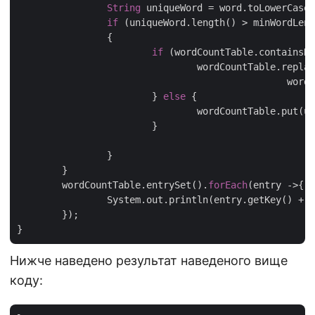
String
 uniqueWord = word.toLowerCase(
if
 (uniqueWord.length() > minWordLeng
		{

if
 (wordCountTable.containsKey
				wordCountTable.replace(uniqueWord, wordCountTable.get(uniqueWord),

					
			} 
else
 {

				wordCountTable.put(
			}

		}

	}

	wordCountTable.entrySet().
forEach
(entry ->{

		System.out.println(entry.getKey() + 
"
	});

Нижче наведено результат наведеного вище
коду: