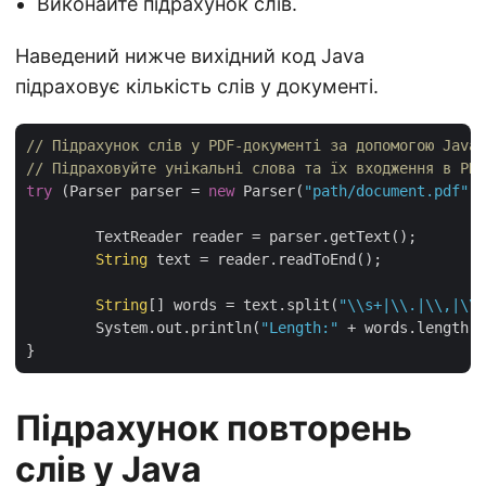
Виконайте підрахунок слів.
Наведений нижче вихідний код Java
підраховує кількість слів у документі.
// Підрахунок слів у PDF-документі за допомогою Java
// Підраховуйте унікальні слова та їх входження в PDF
try
 (Parser parser = 
new
 Parser(
"path/document.pdf"
))
	TextReader reader = parser.getText();

String
 text = reader.readToEnd();

String
[] words = text.split(
"\\s+|\\.|\\,|\\?
	System.out.println(
"Length:"
 + words.length);

Підрахунок повторень
слів у Java