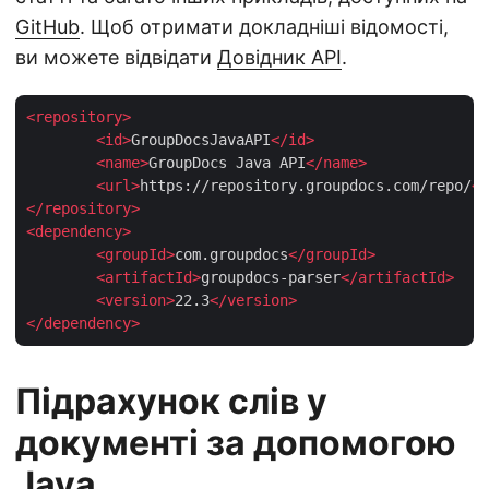
GitHub
. Щоб отримати докладніші відомості,
ви можете відвідати
Довідник API
.
<
repository
>
<
id
>
GroupDocsJavaAPI
</
id
>
<
name
>
GroupDocs Java API
</
name
>
<
url
>
https://repository.groupdocs.com/repo/
</
</
repository
>
<
dependency
>
<
groupId
>
com.groupdocs
</
groupId
>
<
artifactId
>
groupdocs-parser
</
artifactId
>
<
version
>
22.3
</
version
>
</
dependency
>
Підрахунок слів у
документі за допомогою
Java