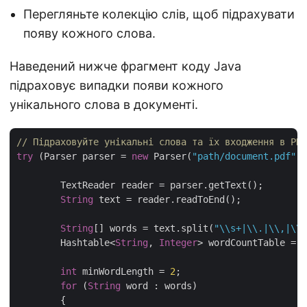
Перегляньте колекцію слів, щоб підрахувати
появу кожного слова.
Наведений нижче фрагмент коду Java
підраховує випадки появи кожного
унікального слова в документі.
// Підраховуйте унікальні слова та їх входження в PDF
try
 (Parser parser = 
new
 Parser(
"path/document.pdf"
))
	TextReader reader = parser.getText();

String
 text = reader.readToEnd();

String
[] words = text.split(
"\\s+|\\.|\\,|\\?
	Hashtable<
String
, 
Integer
> wordCountTable = 
n
int
 minWordLength = 
2
;

for
 (
String
 word : words) 

	{
