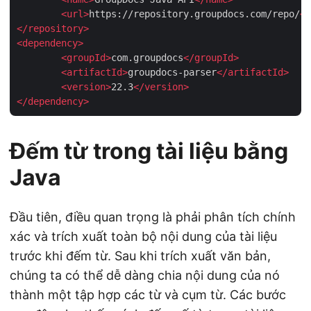
<
url
>
https://repository.groupdocs.com/repo/
</
</
repository
>
<
dependency
>
<
groupId
>
com.groupdocs
</
groupId
>
<
artifactId
>
groupdocs-parser
</
artifactId
>
<
version
>
22.3
</
version
>
</
dependency
>
Đếm từ trong tài liệu bằng
Java
Đầu tiên, điều quan trọng là phải phân tích chính
xác và trích xuất toàn bộ nội dung của tài liệu
trước khi đếm từ. Sau khi trích xuất văn bản,
chúng ta có thể dễ dàng chia nội dung của nó
thành một tập hợp các từ và cụm từ. Các bước