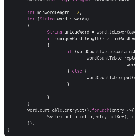
int
 minWordLength = 
2
;

for
 (
String
 word : words) 

	{

String
 uniqueWord = word.toLowerCase(
if
 (uniqueWord.length() > minWordLeng
		{

if
 (wordCountTable.containsKey
				wordCountTable.replace(uniqueWord, wordCountTable.get(uniqueWord),

					
			} 
else
 {

				wordCountTable.put(
			}

		}

	}

	wordCountTable.entrySet().
forEach
(entry ->{

		System.out.println(entry.getKey() + 
"
	});
