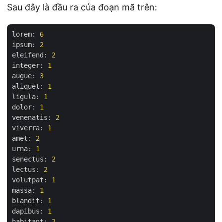
Sau đây là đầu ra của đoạn mã trên:
lorem:
6
ipsum:
2
eleifend:
2
integer:
1
augue:
3
aliquet:
1
ligula:
1
dolor:
1
venenatis:
2
viverra:
1
amet:
2
urna:
1
senectus:
2
lectus:
2
volutpat:
1
massa:
1
blandit:
1
dapibus:
1
habitant:
2