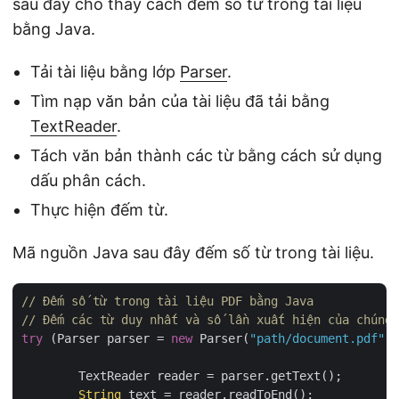
sau đây cho thấy cách đếm số từ trong tài liệu
bằng Java.
Tải tài liệu bằng lớp
Parser
.
Tìm nạp văn bản của tài liệu đã tải bằng
TextReader
.
Tách văn bản thành các từ bằng cách sử dụng
dấu phân cách.
Thực hiện đếm từ.
Mã nguồn Java sau đây đếm số từ trong tài liệu.
// Đếm số từ trong tài liệu PDF bằng Java
// Đếm các từ duy nhất và số lần xuất hiện của chúng 
try
 (Parser parser = 
new
 Parser(
"path/document.pdf"
))
	TextReader reader = parser.getText();

String
 text = reader.readToEnd();
