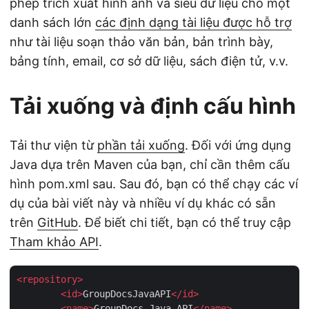
phép trích xuất hình ảnh và siêu dữ liệu cho một
danh sách lớn
các định dạng tài liệu được hỗ trợ
như tài liệu soạn thảo văn bản, bản trình bày,
bảng tính, email, cơ sở dữ liệu, sách điện tử, v.v.
Tải xuống và định cấu hình
Tải thư viện từ
phần tải xuống
. Đối với ứng dụng
Java dựa trên Maven của bạn, chỉ cần thêm cấu
hình pom.xml sau. Sau đó, bạn có thể chạy các ví
dụ của bài viết này và nhiều ví dụ khác có sẵn
trên
GitHub
. Để biết chi tiết, bạn có thể truy cập
Tham khảo API
.
<
repository
>
<
id
>
GroupDocsJavaAPI
</
id
>
<
name
>
GroupDocs Java API
</
name
>