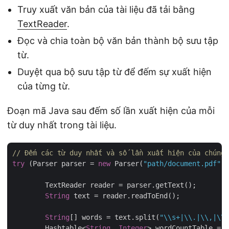
Truy xuất văn bản của tài liệu đã tải bằng
TextReader
.
Đọc và chia toàn bộ văn bản thành bộ sưu tập
từ.
Duyệt qua bộ sưu tập từ để đếm sự xuất hiện
của từng từ.
Đoạn mã Java sau đếm số lần xuất hiện của mỗi
từ duy nhất trong tài liệu.
// Đếm các từ duy nhất và số lần xuất hiện của chúng 
try
 (Parser parser = 
new
 Parser(
"path/document.pdf"
))
	TextReader reader = parser.getText();

String
 text = reader.readToEnd();

String
[] words = text.split(
"\\s+|\\.|\\,|\\?
	Hashtable<
String
, 
Integer
> wordCountTable = 
n