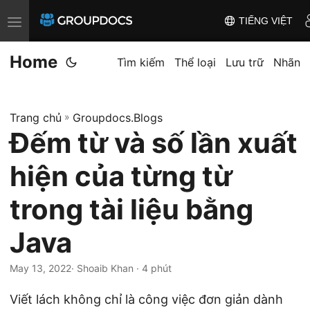
TIẾNG VIỆT
T
o
Home
g
Tìm kiếm
Thể loại
Lưu trữ
Nhãn
g
l
Trang chủ
»
Groupdocs.Blogs
e
Đếm từ và số lần xuất
n
a
hiện của từng từ
v
i
trong tài liệu bằng
g
Java
a
t
May 13, 2022
· Shoaib Khan · 4 phút
i
o
Viết lách không chỉ là công việc đơn giản dành