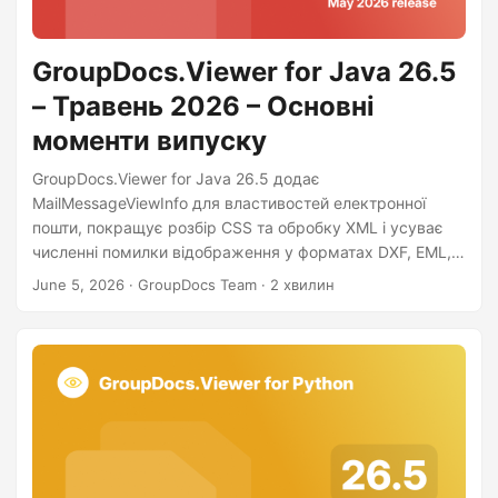
GroupDocs.Viewer for Java 26.5
– Травень 2026 – Основні
моменти випуску
GroupDocs.Viewer for Java 26.5 додає
MailMessageViewInfo для властивостей електронної
пошти, покращує розбір CSS та обробку XML і усуває
численні помилки відображення у форматах DXF, EML,
PDF та електронних таблиць.
June 5, 2026
· GroupDocs Team · 2 хвилин