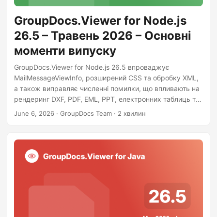
n
GroupDocs.Viewer for Node.js
26.5 – Травень 2026 – Основні
моменти випуску
GroupDocs.Viewer for Node.js 26.5 впроваджує
MailMessageViewInfo, розширений CSS та обробку XML,
а також виправляє численні помилки, що впливають на
рендеринг DXF, PDF, EML, PPT, електронних таблиць та
CAD.
June 6, 2026
· GroupDocs Team · 2 хвилин