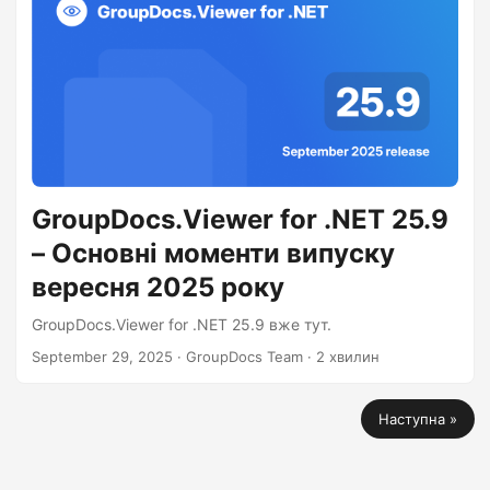
GroupDocs.Viewer for .NET 25.9
– Основні моменти випуску
вересня 2025 року
GroupDocs.Viewer for .NET 25.9 вже тут.
September 29, 2025
· GroupDocs Team · 2 хвилин
Наступна »