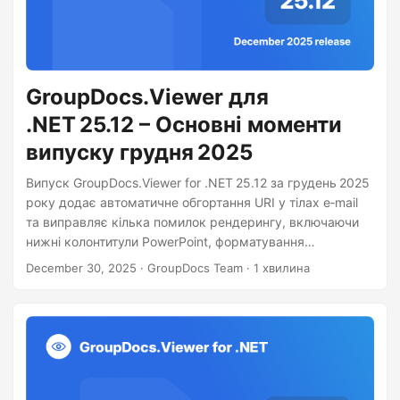
GroupDocs.Viewer для
.NET 25.12 – Основні моменти
випуску грудня 2025
Випуск GroupDocs.Viewer for .NET 25.12 за грудень 2025
року додає автоматичне обгортання URI у тілах e‑mail
та виправляє кілька помилок рендерингу, включаючи
нижні колонтитули PowerPoint, форматування
PDF‑to‑HTML та проблеми з гіперпосиланнями.
December 30, 2025
· GroupDocs Team · 1 хвилина