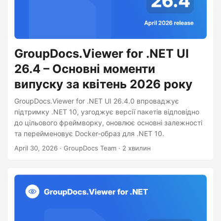
GroupDocs.Viewer for .NET UI
26.4 – Основні моменти
випуску за квітень 2026 року
GroupDocs.Viewer for .NET UI 26.4.0 впроваджує
підтримку .NET 10, узгоджує версії пакетів відповідно
до цільового фреймворку, оновлює основні залежності
та перейменовує Docker‑образ для .NET 10.
April 30, 2026
· GroupDocs Team · 2 хвилин