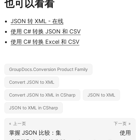
也可以看看
JSON 转 XML - 在线
使用 C# 转换 JSON 和 CSV
使用 C# 转换 Excel 和 CSV
GroupDocs.Conversion Product Family
Convert JSON to XML
Convert JSON to XML in CSharp
JSON to XML
JSON to XML in CSharp
« 上一页
下一页 »
掌握 JSON 比较：集
使用