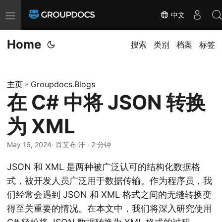
中文
T
o
Home
g
搜索
类别
档案
标签
g
l
主页
»
Groupdocs.Blogs
e
在 C# 中将 JSON 转换
n
a
为 XML
v
i
May 16, 2024
· 肖艾布·汗 · 2 分钟
g
JSON 和 XML 是两种被广泛认可的结构化数据格
a
式，被开发人员广泛用于数据传输。作为程序员，我
t
们经常会遇到 JSON 和 XML 格式之间的无缝转换变
i
得至关重要的情况。在本文中，我们将深入研究使用
o