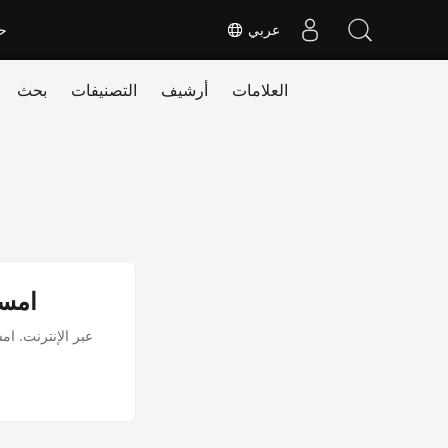
عربي
ح
العلامات
أرشيف
التصنيفات
بحث
امسح