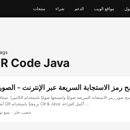
ول
مواقع الويب
الدعم
شراء
منتجات
ags
R Code Java
 رمز الاستجابة السريعة عبر الإنترنت - الصورة
أيضًا كيفية مسح رموز QR برمجيًا باستخدام C# & Java. أكمل القراءة …
· شعيب خان · بضع ثو