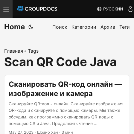
РУССКИЙ
T
o
Home
g
Поиск
Категории
Архив
Теги
g
l
Главная
»
Tags
e
Scan QR Code Java
n
a
v
Сканировать QR-код онлайн —
i
изображение и камера
g
a
Сканируйте QR-коды онлайн. Сканируйте изображения
t
QR-кода и сканируйте с помощью камеры. Мы также
обсудим, как программно сканировать QR-коды с
i
помощью C# и Java. Продолжить чтение …
o
May 27, 2023
· Шоаиб Хан · 3 мин