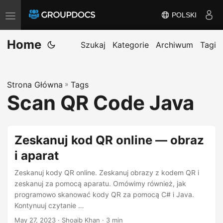
POLSKI
P
r
Home
z
Szukaj
Kategorie
Archiwum
Tagi
e
ł
Strona Główna
»
Tags
ą
Scan QR Code Java
c
z
n
Zeskanuj kod QR online — obraz
a
i aparat
w
i
Zeskanuj kody QR online. Zeskanuj obrazy z kodem QR i
g
zeskanuj za pomocą aparatu. Omówimy również, jak
programowo skanować kody QR za pomocą C# i Java.
a
Kontynuuj czytanie …
c
May 27, 2023
· Shoaib Khan · 3 min