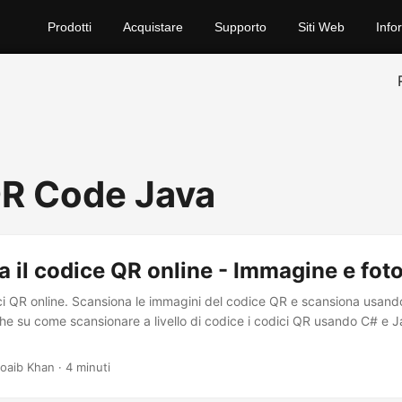
Prodotti
Acquistare
Supporto
Siti Web
Info
R Code Java
 il codice QR online - Immagine e fo
ci QR online. Scansiona le immagini del codice QR e scansiona usand
e su come scansionare a livello di codice i codici QR usando C# e J
oaib Khan · 4 minuti