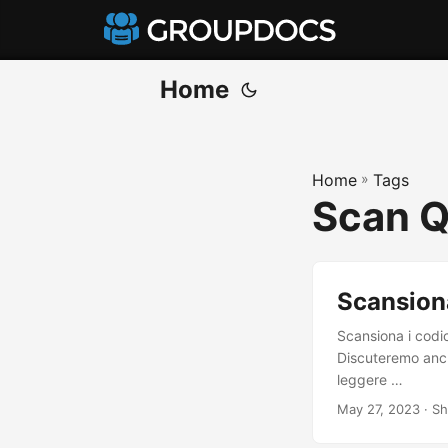
Home
Home
»
Tags
Scan Q
Scansiona
Scansiona i codi
Discuteremo anch
leggere …
May 27, 2023
· Sh