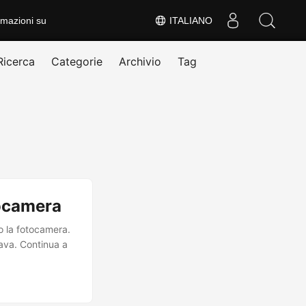
rmazioni su
ITALIANO
Ricerca
Categorie
Archivio
Tag
tocamera
o la fotocamera.
ava. Continua a