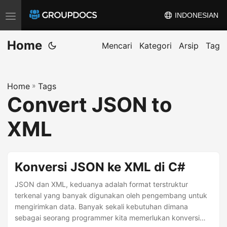
INDONESIAN
T
o
Home
g
Mencari
Kategori
Arsip
Tag
g
l
Home
»
Tags
e
Convert JSON to
n
a
XML
v
i
g
Konversi JSON ke XML di C#
a
JSON dan XML, keduanya adalah format terstruktur
t
terkenal yang banyak digunakan oleh pengembang untuk
i
mengirimkan data. Banyak sekali kebutuhan dimana
o
sebagai seorang programmer kita memerlukan konversi