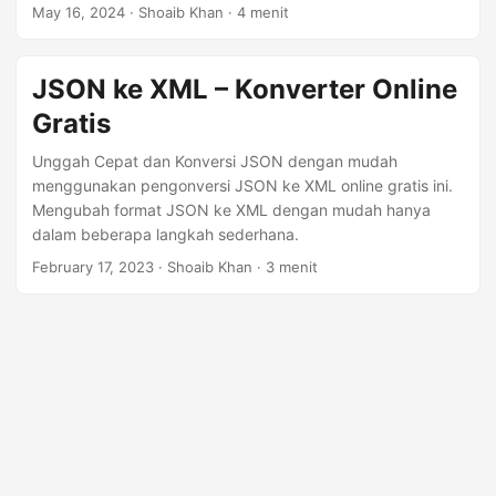
antara format data JSON dan XML. Pada artikel ini, Anda
n
May 16, 2024
· Shoaib Khan · 4 menit
akan mempelajari cara mengubah data JSON menjadi
format XML menggunakan C#.
JSON ke XML – Konverter Online
Gratis
Unggah Cepat dan Konversi JSON dengan mudah
menggunakan pengonversi JSON ke XML online gratis ini.
Mengubah format JSON ke XML dengan mudah hanya
dalam beberapa langkah sederhana.
February 17, 2023
· Shoaib Khan · 3 menit