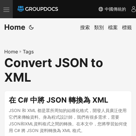
中國傳統的
T
o
Home
g
搜索
類別
檔案
標籤
g
l
Home
»
Tags
e
Convert JSON to
n
a
XML
v
i
g
在 C# 中將 JSON 轉換為 XML
a
JSON 和 XML 都是眾所周知的結構化格式，開發人員廣泛使用
t
它們來傳輸資料。身為程式設計師，我們有很多需求，需要
i
JSON和XML資料格式之間的轉換。在本文中，您將學習如何使
o
用 C# 將 JSON 資料轉換為 XML 格式。