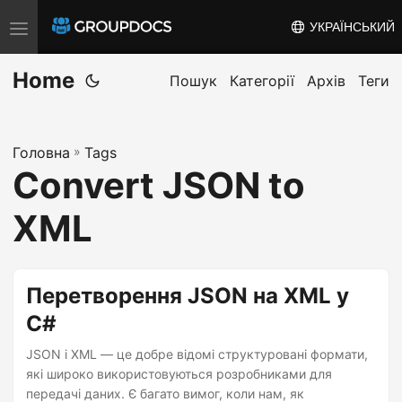
УКРАЇНСЬКИЙ
T
o
Home
g
Пошук
Категорії
Архів
Теги
g
l
Головна
»
Tags
e
Convert JSON to
n
a
XML
v
i
g
Перетворення JSON на XML у
a
C#
t
JSON і XML — це добре відомі структуровані формати,
i
які широко використовуються розробниками для
o
передачі даних. Є багато вимог, коли нам, як