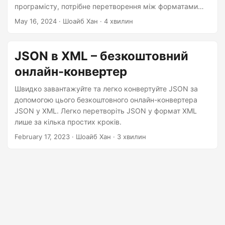
n
програмісту, потрібне перетворення між форматами
даних JSON і XML. У цій статті ви дізнаєтеся, як
May 16, 2024
· Шоайб Хан · 4 хвилин
конвертувати дані JSON у формат XML за допомогою
C#.
JSON в XML – безкоштовний
онлайн-конвертер
Швидко завантажуйте та легко конвертуйте JSON за
допомогою цього безкоштовного онлайн-конвертера
JSON у XML. Легко перетворіть JSON у формат XML
лише за кілька простих кроків.
February 17, 2023
· Шоайб Хан · 3 хвилин