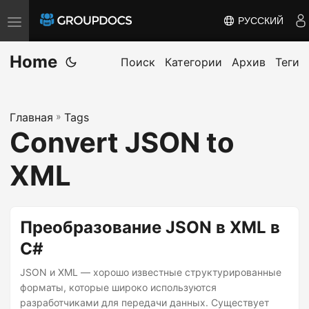
РУССКИЙ
T
o
Home
g
Поиск
Категории
Архив
Теги
g
l
Главная
»
Tags
e
Convert JSON to
n
a
XML
v
i
g
Преобразование JSON в XML в
a
C#
t
JSON и XML — хорошо известные структурированные
i
форматы, которые широко используются
o
разработчиками для передачи данных. Существует