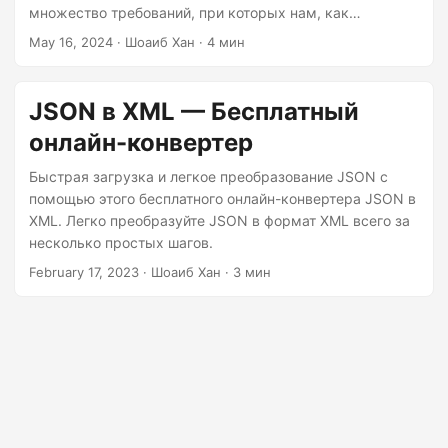
n
множество требований, при которых нам, как
программисту, необходимо преобразование форматов
May 16, 2024
· Шоаиб Хан · 4 мин
данных JSON и XML. В этой статье вы узнаете, как
преобразовать данные JSON в формат XML с помощью
C#.
JSON в XML — Бесплатный
онлайн-конвертер
Быстрая загрузка и легкое преобразование JSON с
помощью этого бесплатного онлайн-конвертера JSON в
XML. Легко преобразуйте JSON в формат XML всего за
несколько простых шагов.
February 17, 2023
· Шоаиб Хан · 3 мин