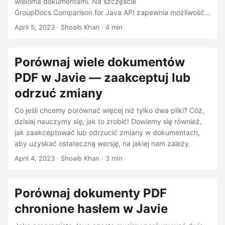
wieloma dokumentami. Na szczęście
GroupDocs.Comparison for Java API zapewnia możliwość
programowego porównywania plików PDF. W tym artykule
April 5, 2023
· Shoaib Khan · 4 min
pokażemy krok po kroku, jak porównać dwa pliki PDF za
pomocą kodu Java, w tym jak obsługiwać pliki PDF
chronione hasłem. Pokażemy również, jak porównać więcej
Porównaj wiele dokumentów
niż dwa pliki PDF i jak zaakceptować lub odrzucić
PDF w Javie — zaakceptuj lub
którąkolwiek ze zidentyfikowanych zmian.
odrzuć zmiany
Co jeśli chcemy porównać więcej niż tylko dwa pliki? Cóż,
dzisiaj nauczymy się, jak to zrobić! Dowiemy się również,
jak zaakceptować lub odrzucić zmiany w dokumentach,
aby uzyskać ostateczną wersję, na jakiej nam zależy.
April 4, 2023
· Shoaib Khan · 3 min
Porównaj dokumenty PDF
chronione hasłem w Javie