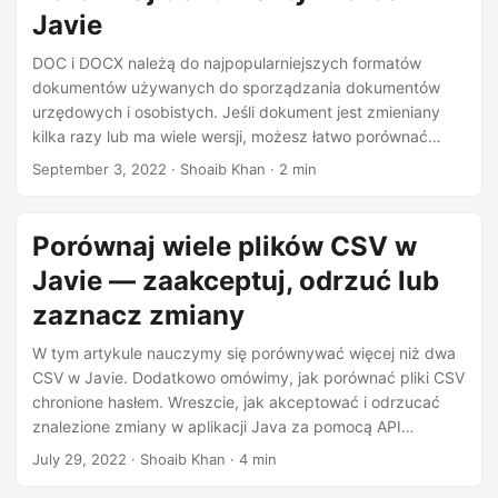
Javie
DOC i DOCX należą do najpopularniejszych formatów
dokumentów używanych do sporządzania dokumentów
urzędowych i osobistych. Jeśli dokument jest zmieniany
kilka razy lub ma wiele wersji, możesz łatwo porównać
dwie różne wersje tego dokumentu. Dla Ciebie jako
September 3, 2022
· Shoaib Khan · 2 min
programisty Java, w tym artykule omówiono, jak porównać
dwa dokumenty programu Word i jak podkreślić
zidentyfikowane różnice w Javie.
Porównaj wiele plików CSV w
Javie — zaakceptuj, odrzuć lub
zaznacz zmiany
W tym artykule nauczymy się porównywać więcej niż dwa
CSV w Javie. Dodatkowo omówimy, jak porównać pliki CSV
chronione hasłem. Wreszcie, jak akceptować i odrzucać
znalezione zmiany w aplikacji Java za pomocą API
porównywania dokumentów.
July 29, 2022
· Shoaib Khan · 4 min