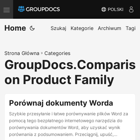
POLSKI
P
r
Home
z
Szukaj
Kategorie
Archiwum
Tagi
e
ł
Strona Główna
»
Categories
ą
GroupDocs.Comparis
c
z
on Product Family
n
a
w
Porównaj dokumenty Worda
i
Szybkie przesyłanie i łatwe porównywanie plików Word za
g
pomocą tego bezpłatnego internetowego narzędzia do
a
porównywania dokumentów Word, aby uzyskać wynik
c
porównania z podsumowaniem. Przeciągnij, upuść,