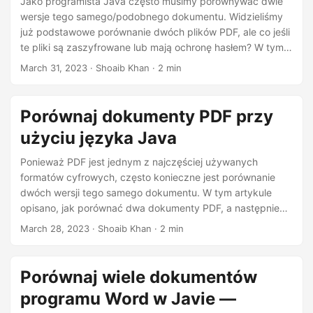
Jako programista Java często musimy porównywać dwie
wersje tego samego/podobnego dokumentu. Widzieliśmy
już podstawowe porównanie dwóch plików PDF, ale co jeśli
te pliki są zaszyfrowane lub mają ochronę hasłem? W tym
artykule opisano, jak porównać dwa dokumenty PDF
March 31, 2023
· Shoaib Khan · 2 min
chronione hasłem w Javie.
Porównaj dokumenty PDF przy
użyciu języka Java
Ponieważ PDF jest jednym z najczęściej używanych
formatów cyfrowych, często konieczne jest porównanie
dwóch wersji tego samego dokumentu. W tym artykule
opisano, jak porównać dwa dokumenty PDF, a następnie
podkreślić wszelkie różnice za pomocą języka Java.
March 28, 2023
· Shoaib Khan · 2 min
Ponadto omówimy, jak porównywać pliki PDF chronione
hasłem, akceptować lub odrzucać zmiany oraz podać
przykłady porównywania więcej niż dwóch plików PDF
Porównaj wiele dokumentów
przy użyciu języka Java
programu Word w Javie —