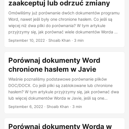
zaakceptuj lub odrzuć zmiany
Omówiliśmy już porównanie dwóch dokumentów programu
Word, nawet jeśli były one chronione hasłem. Co jeśli są
więcej niż dwa pliki do porównania? W tym artykule
przyjrzymy się, jak porównać wiele dokumentów Worda w
Javie. Ponadto nauczymy się, jak zaakceptować lub
September 10, 2022
· Shoaib Khan · 3 min
odrzucić każdą ze zidentyfikowanych zmian, aby uzyskać
pożądany wynik.
Porównaj dokumenty Word
chronione hasłem w Javie
Właśnie poznaliśmy podstawowe porównanie plików
DOC/DOCX. Co jeśli pliki są zablokowane lub chronione
hasłem? W tym artykule przyjrzymy się, jak porównać dwa
lub więcej dokumentów Worda w Javie, jeśli są one
chronione hasłem.
September 6, 2022
· Shoaib Khan · 3 min
Porównaj dokumenty Worda w