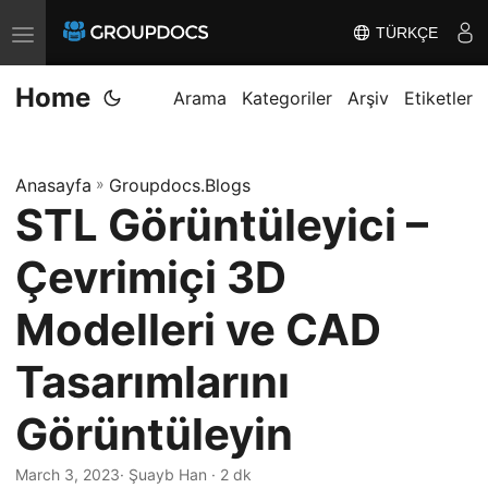
TÜRKÇE
T
o
Home
g
Arama
Kategoriler
Arşiv
Etiketler
g
l
Anasayfa
»
Groupdocs.Blogs
e
STL Görüntüleyici –
n
a
Çevrimiçi 3D
v
i
Modelleri ve CAD
g
Tasarımlarını
a
t
Görüntüleyin
i
o
March 3, 2023
· Şuayb Han · 2 dk