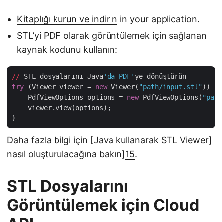
Kitaplığı kurun ve indirin
in your application.
STL’yi PDF olarak görüntülemek için sağlanan
kaynak kodunu kullanın:
//
 STL dosyalarını Java
'da PDF'
try
 (Viewer viewer = 
new
 Viewer(
"path/input.stl"
)) {

    PdfViewOptions options = 
new
 PdfViewOptions(
"path
    viewer.view(options);

Daha fazla bilgi için [Java kullanarak STL Viewer]
nasıl oluşturulacağına bakın]
15
.
STL Dosyalarını
Görüntülemek için Cloud