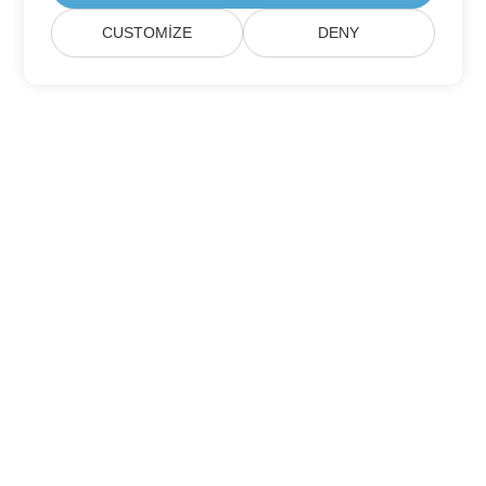
CUSTOMIZE
DENY
Ev
Ürün's
Yeni Sürümler
Fiyatlandırma