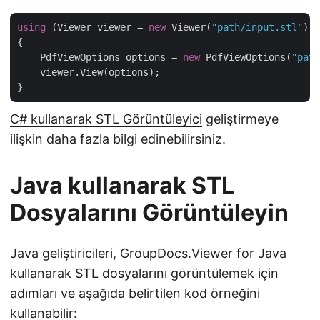
using
 (Viewer viewer = 
new
 Viewer(
"path/input.stl"
))

{

    PdfViewOptions options = 
new
 PdfViewOptions(
"path
    viewer.View(options);

C# kullanarak STL Görüntüleyici
geliştirmeye
ilişkin daha fazla bilgi edinebilirsiniz.
Java kullanarak STL
Dosyalarını Görüntüleyin
Java geliştiricileri,
GroupDocs.Viewer for Java
kullanarak STL dosyalarını görüntülemek için
adımları ve aşağıda belirtilen kod örneğini
kullanabilir: