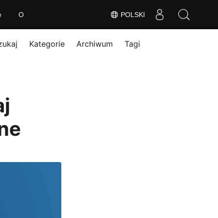
e
O
POLSKI
zukaj
Kategorie
Archiwum
Tagi
aj
ine