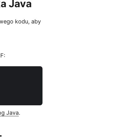
ka Java
owego kodu, aby
F:
ng Java
.
L