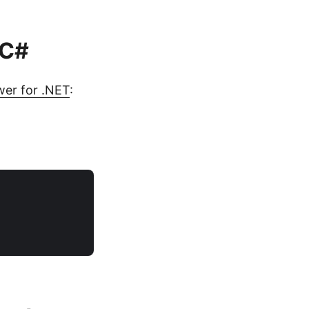
 C#
er for .NET
: