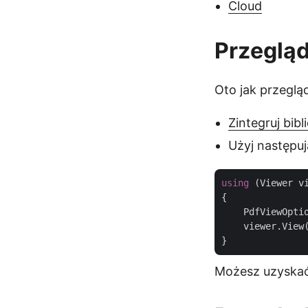
Cloud
Przegląd
Oto jak przeglą
Zintegruj bibl
Użyj następuj
using
 (Viewer v
{

    PdfViewOpti
    viewer.View(
Możesz uzyskać