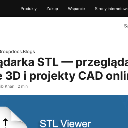
Produkty
Zakup
Wsparcie
Strony internetow
S
Groupdocs.Blogs
ądarka STL — przegląd
 3D i projekty CAD onl
ib Khan · 2 min