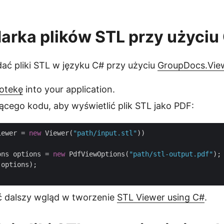
arka plików STL przy użyciu
dać pliki STL w języku C# przy użyciu
GroupDocs.View
iotekę
into your application.
ącego kodu, aby wyświetlić plik STL jako PDF:
iewer = 
new
 Viewer(
"path/input.stl"
))

ons options = 
new
 PdfViewOptions(
"path/stl-output.pdf"
);

options);

 dalszy wgląd w tworzenie
STL Viewer using C#
.