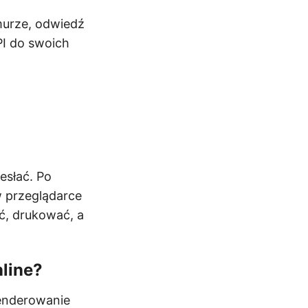
murze, odwiedź
PI do swoich
esłać. Po
w przeglądarce
ć, drukować, a
nline?
renderowanie