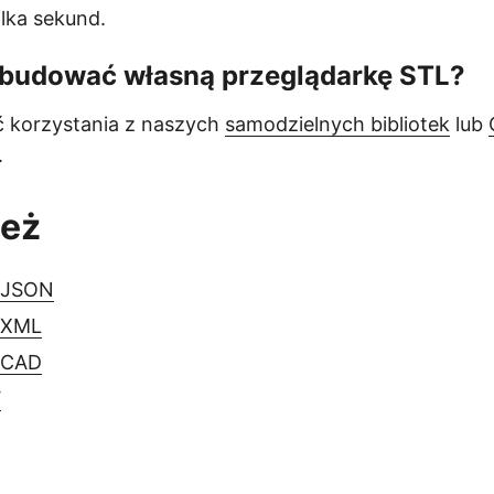
ilka sekund.
budować własną przeglądarkę STL?
 korzystania z naszych
samodzielnych bibliotek
lub
.
też
a JSON
 XML
 CAD
V