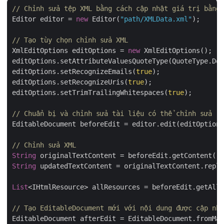
// Chỉnh sửa tệp XML bằng cách cập nhật giá trị bằng 
Editor editor = 
new
 Editor(
"path/XMLData.xml"
);

// Tạo tùy chọn chỉnh sửa XML
XmlEditOptions editOptions = 
new
 XmlEditOptions();

editOptions.setAttributeValuesQuoteType(QuoteType.Dou
editOptions.setRecognizeEmails(
true
);

editOptions.setRecognizeUris(
true
);

editOptions.setTrimTrailingWhitespaces(
true
);

// Chuẩn bị và chỉnh sửa tài liệu có thể chỉnh sửa
EditableDocument beforeEdit = editor.edit(editOptions
// Chỉnh sửa XML
String
String
 updatedTextContent = originalTextContent.repla
List
<IHtmlResource> allResources = beforeEdit.getAllR
// Tạo EditableDocument mới với nội dung được cập nhậ
EditableDocument afterEdit = EditableDocument.fromMar