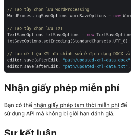
// Tạo tùy chọn lưu WordProcessing
WordProcessingSaveOptions wordSaveOptions = 
new
 WordP
// Tạo tùy chọn lưu TXT
TextSaveOptions txtSaveOptions = 
new
 TextSaveOptions(
txtSaveOptions.setEncoding(StandardCharsets.UTF_8);

// Lưu dữ liệu XML đã chỉnh sửa ở định dạng DOCX và T
editor.save(afterEdit, 
"path/updated-xml-data.docx"
, 
editor.save(afterEdit, 
"path/updated-xml-data.txt"
Nhận giấy phép miễn phí
Bạn có thể
nhận giấy phép tạm thời miễn phí
để
sử dụng API mà không bị giới hạn đánh giá.
Sự kết luận