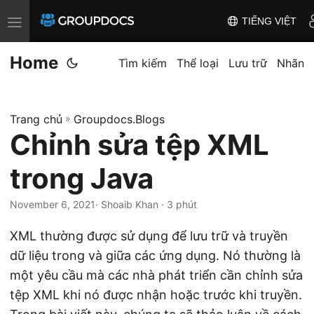
TIẾNG VIỆT
T
o
Home
g
Tìm kiếm
Thể loại
Lưu trữ
Nhãn
g
l
Trang chủ
»
Groupdocs.Blogs
e
Chỉnh sửa tệp XML
n
a
trong Java
v
i
November 6, 2021
· Shoaib Khan · 3 phút
g
XML thường được sử dụng để lưu trữ và truyền
a
dữ liệu trong và giữa các ứng dụng. Nó thường là
t
một yêu cầu mà các nhà phát triển cần chỉnh sửa
i
tệp XML khi nó được nhận hoặc trước khi truyền.
o