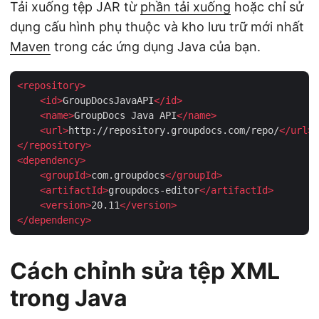
Tải xuống tệp JAR từ
phần tải xuống
hoặc chỉ sử
dụng cấu hình phụ thuộc và kho lưu trữ mới nhất
Maven
trong các ứng dụng Java của bạn.
<
repository
>
<
id
>
GroupDocsJavaAPI
</
id
>
<
name
>
GroupDocs Java API
</
name
>
<
url
>
http://repository.groupdocs.com/repo/
</
url
>
</
repository
>
<
dependency
>
<
groupId
>
com.groupdocs
</
groupId
>
<
artifactId
>
groupdocs-editor
</
artifactId
>
<
version
>
20.11
</
version
>
</
dependency
>
Cách chỉnh sửa tệp XML
trong Java