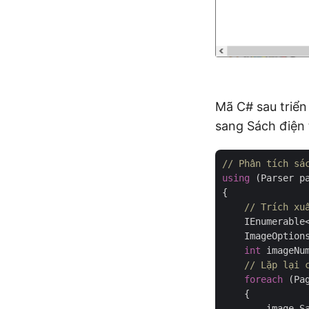
Mã C# sau triển
sang Sách điện 
// Phân tích sá
using
 (Parser p
{

// Trích xu
    IEnumerable<
    ImageOption
int
 imageNu
// Lặp lại 
foreach
 (Pa
    {

        image.S