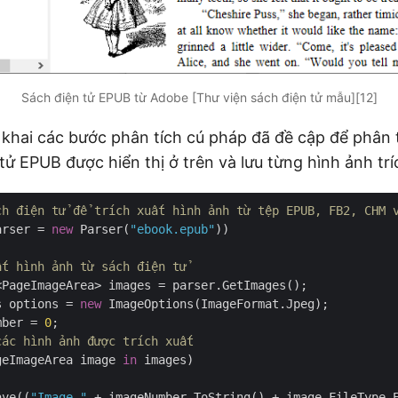
Sách điện tử EPUB từ Adobe [Thư viện sách điện tử mẫu][12]
 khai các bước phân tích cú pháp đã đề cập để phân 
tử EPUB được hiển thị ở trên và lưu từng hình ảnh trí
ch điện tử để trích xuất hình ảnh từ tệp EPUB, FB2, CHM 
arser = 
new
 Parser(
"ebook.epub"
))

ất hình ảnh từ sách điện tử
PageImageArea> images = parser.GetImages();

s options = 
new
 ImageOptions(ImageFormat.Jpeg);

mber = 
0
;

các hình ảnh được trích xuất
geImageArea image 
in
 images)

ave((
"Image-"
 + imageNumber.ToString() + image.FileType.E