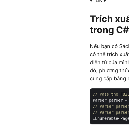
BMP
Trích xu
trong C#
Nếu bạn có Sác
có thể trích xu
điện tử của mìn
đó, phương thức
cung cấp bằng 
// Pass the FB2
Parser parser =
// Parser parse
// Parser parse