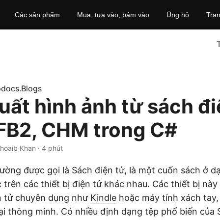
Các sản phẩm
Mua, tựa vào, bám vào
Ủng hộ
Tra
docs.Blogs
uất hình ảnh từ sách đi
FB2, CHM trong C#
Shoaib Khan · 4 phút
hường được gọi là Sách điện tử, là một cuốn sách ở d
trên các thiết bị điện tử khác nhau. Các thiết bị nà
ện tử chuyên dụng như
Kindle
hoặc máy tính xách tay,
ại thông minh. Có nhiều định dạng tệp phổ biến của 