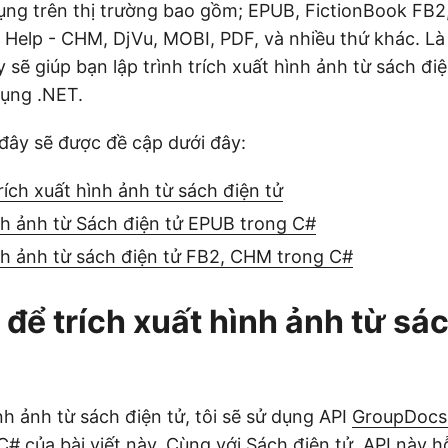
ng trên thị trường bao gồm; EPUB, FictionBook FB2
elp - CHM, DjVu, MOBI, PDF, và nhiều thứ khác. Là 
ày sẽ giúp bạn lập trình trích xuất hình ảnh từ sách đ
dụng .NET.
đây sẽ được đề cập dưới đây:
rích xuất hình ảnh từ sách điện tử
nh ảnh từ Sách điện tử EPUB trong C#
nh ảnh từ sách điện tử FB2, CHM trong C#
 để trích xuất hình ảnh từ sá
nh ảnh từ sách điện tử, tôi sẽ sử dụng API
GroupDocs.
C# của bài viết này. Cùng với Sách điện tử, API này h