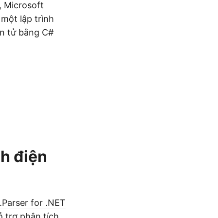
, Microsoft
một lập trình
iện tử bằng C#
ch điện
Parser for .NET
ỗ trợ phân tích