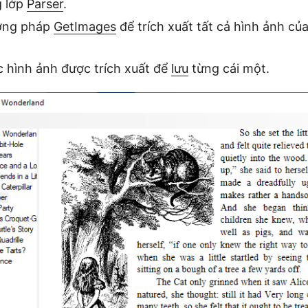
g lớp
Parser
.
ơng pháp
GetImages
để trích xuất tất cả hình ảnh củ
 hình ảnh được trích xuất để
lưu
từng cái một.