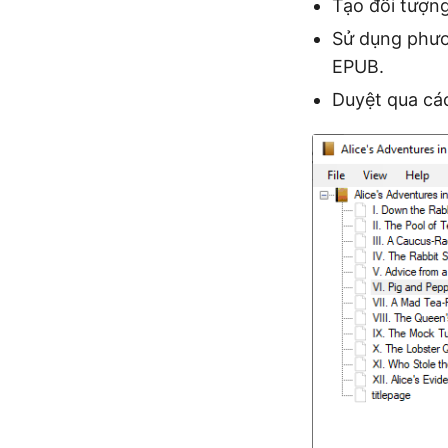
Tạo đối tượn
Sử dụng phư
EPUB.
Duyệt qua các