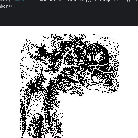
ber++;
