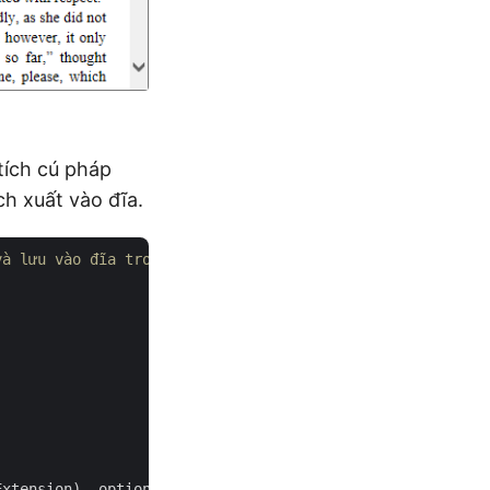
tích cú pháp
ch xuất vào đĩa.
và lưu vào đĩa trong C#
xtension), options);
