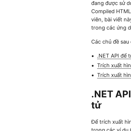
đang được sử dụ
Compiled HTML H
viên, bài viết n
trong các ứng 
Các chủ đề sau 
.NET API để t
Trích xuất hì
Trích xuất hì
.NET API
tử
Để trích xuất hì
trong các ví dụ 