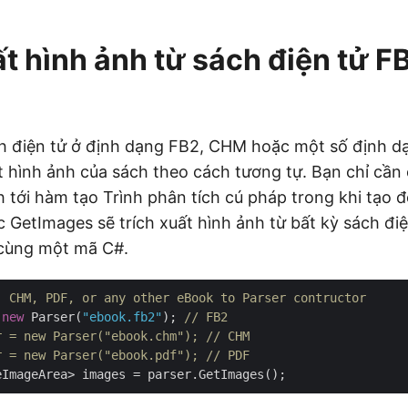
ất hình ảnh từ sách điện tử 
h điện tử ở định dạng FB2, CHM hoặc một số định d
ất hình ảnh của sách theo cách tương tự. Bạn chỉ cầ
h tới hàm tạo Trình phân tích cú pháp trong khi tạo đ
 GetImages sẽ trích xuất hình ảnh từ bất kỳ sách đi
cùng một mã C#.
, CHM, PDF, or any other eBook to Parser contructor
 
new
 Parser(
"ebook.fb2"
); 
// FB2
r = new Parser("ebook.chm"); // CHM
r = new Parser("ebook.pdf"); // PDF