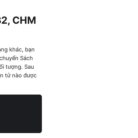
FB2, CHM
ạng khác, bạn
n chuyển Sách
ối tượng. Sau
ện tử nào được