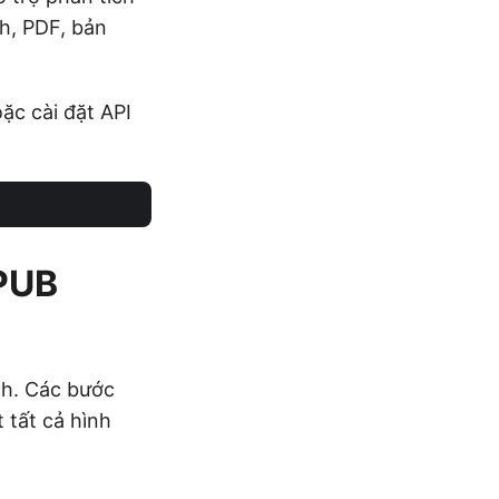
nh, PDF, bản
ặc cài đặt API
EPUB
nh. Các bước
 tất cả hình