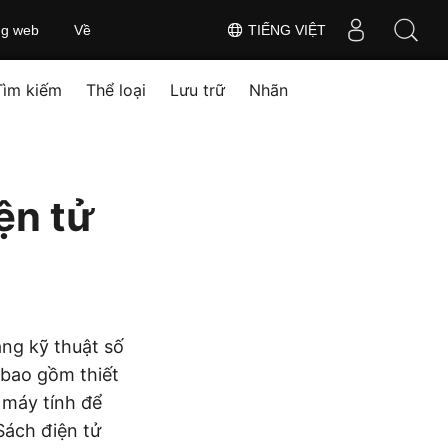
ng web
Về
TIẾNG VIỆT
Tìm kiếm
Thể loại
Lưu trữ
Nhãn
ện tử
ạng kỹ thuật số
y bao gồm thiết
 máy tính để
Sách điện tử