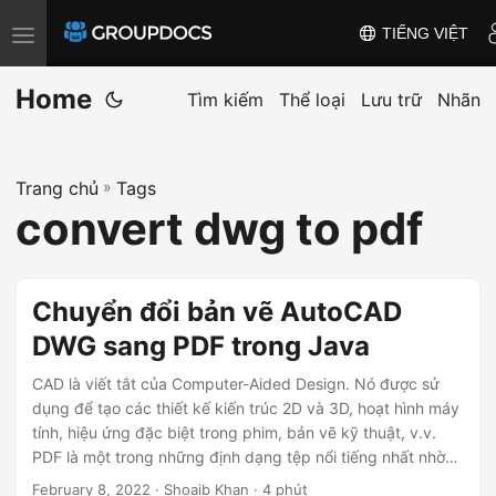
TIẾNG VIỆT
T
o
Home
g
Tìm kiếm
Thể loại
Lưu trữ
Nhãn
g
l
Trang chủ
»
Tags
e
convert dwg to pdf
n
a
v
Chuyển đổi bản vẽ AutoCAD
i
DWG sang PDF trong Java
g
a
CAD là viết tắt của Computer-Aided Design. Nó được sử
t
dụng để tạo các thiết kế kiến trúc 2D và 3D, hoạt hình máy
tính, hiệu ứng đặc biệt trong phim, bản vẽ kỹ thuật, v.v.
i
PDF là một trong những định dạng tệp nổi tiếng nhất nhờ
o
tính di động của nó. Ở đây cần phải chuyển đổi các tệp
February 8, 2022
· Shoaib Khan · 4 phút