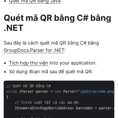
Quét mã QR bằng Java
Quét mã QR bằng C# bằng
.NET
Sau đây là cách quét mã QR bằng C# bằng
GroupDocs.Parser for .NET
:
Tích hợp thư viện
into your application.
Sử dụng đoạn mã sau để quét mã QR:
// Quét mã QR bằng C#
using
 (Parser parser = 
new
 Parser(
"/path/qrcode.png"
)
{

// Trích xuất tất cả các mã QR.
    IEnumerable<PageBarcodeArea> barcodes = parser.Ge