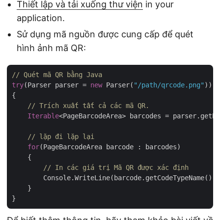
Thiết lập và tải xuống thư viện
in your
application.
Sử dụng mã nguồn được cung cấp để quét
hình ảnh mã QR:
// Quét mã QR bằng Java
try
(Parser parser = 
new
 Parser(
"/path/qrcode.png"
))

{

// Trích xuất tất cả các mã QR.
Iterable
<PageBarcodeArea> barcodes = parser.getBa
// lặp đi lặp lại
for
(PageBarcodeArea barcode : barcodes)

    {

// In các giá trị Mã QR được xác định
    }
