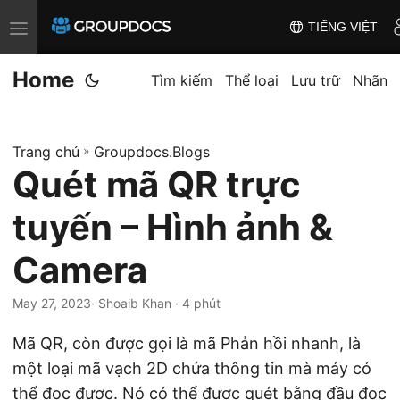
TIẾNG VIỆT
T
o
Home
g
Tìm kiếm
Thể loại
Lưu trữ
Nhãn
g
l
Trang chủ
»
Groupdocs.Blogs
e
Quét mã QR trực
n
a
tuyến – Hình ảnh &
v
i
Camera
g
May 27, 2023
· Shoaib Khan · 4 phút
a
t
Mã QR, còn được gọi là mã Phản hồi nhanh, là
i
một loại mã vạch 2D chứa thông tin mà máy có
o
thể đọc được. Nó có thể được quét bằng đầu đọc