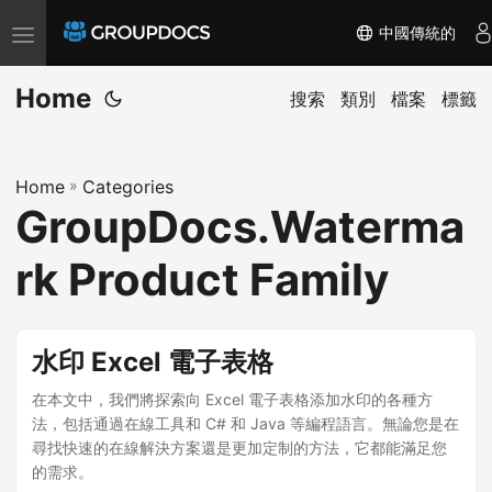
中國傳統的
T
o
Home
g
搜索
類別
檔案
標籤
g
l
Home
»
Categories
e
GroupDocs.Waterma
n
a
rk Product Family
v
i
g
水印 Excel 電子表格
a
在本文中，我們將探索向 Excel 電子表格添加水印的各種方
t
法，包括通過在線工具和 C# 和 Java 等編程語言。無論您是在
i
尋找快速的在線解決方案還是更加定制的方法，它都能滿足您
o
的需求。